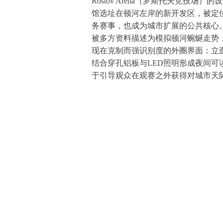
Rostov Arena（罗斯托夫竞技
馆选址在顿河左岸的新开发区，被定
务赛事，也成为城市扩展的公共核心。
被多方资料描述为模拟顿河蜿蜒走势
现在克制而强识别度的外圈界面：立面
结合穿孔铝板与LED照明形成夜间
于引导观众在观赛之外获得对城市天