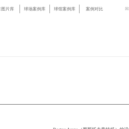
图片库
球场案例库
球馆案例库
案例对比
ꂈ