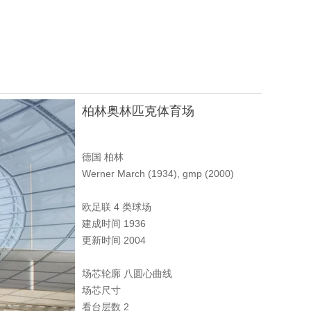
柏林奥林匹克体育场
德国 柏林
Werner March (1934), gmp (2000)
欧足联 4 类球场
建成时间 1936
更新时间 2004
场芯轮廓 八圆心曲线
场芯尺寸
看台层数 2